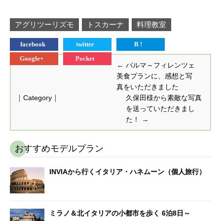
アグリツーリズモ
トスカーナ
料理教室
facebook
twitter
B !
Google+
Pocket
←
パルマ～フィレンツェ
美食プランに、感想と写
真をいただきました
｜
｜
Category
久保田様から素敵な写真
を送っていただきまし
→
た！
おすすめモデルプラン
INVIAから行くイタリア・ハネムーン（個人旅行）
ミラノ＆北イタリアの小都市を歩く 6泊8日～