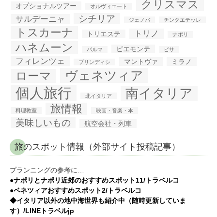
クリスマス
オプショナルツアー
オルヴィエート
シチリア
サルデーニャ
ジェノバ
チンクエテッレ
トスカーナ
トリノ
トリエステ
ナポリ
ハネムーン
ピエモンテ
パルマ
ピサ
フィレンツェ
マントヴァ
ミラノ
ブリンディシ
ヴェネツィア
ローマ
個人旅行
南イタリア
北イタリア
旅情報
料理教室
映画・音楽・本
美味しいもの
航空会社・列車
旅のスポット情報（外部サイト投稿記事）
プランニングの参考に…
●ナポリとナポリ近郊のおすすめスポット11/トラベルコ
●ベネツィアおすすめスポット2/トラベルコ
◆イタリア以外の地中海世界も紹介中（随時更新していま
す）/LINEトラベルjp