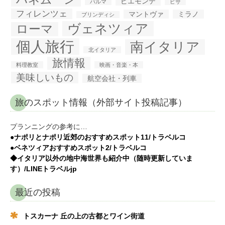
ピエモンテ
パルマ
ピサ
フィレンツェ
マントヴァ
ミラノ
ブリンディシ
ヴェネツィア
ローマ
個人旅行
南イタリア
北イタリア
旅情報
料理教室
映画・音楽・本
美味しいもの
航空会社・列車
旅のスポット情報（外部サイト投稿記事）
プランニングの参考に…
●ナポリとナポリ近郊のおすすめスポット11/トラベルコ
●ベネツィアおすすめスポット2/トラベルコ
◆イタリア以外の地中海世界も紹介中（随時更新していま
す）/LINEトラベルjp
最近の投稿
トスカーナ 丘の上の古都とワイン街道