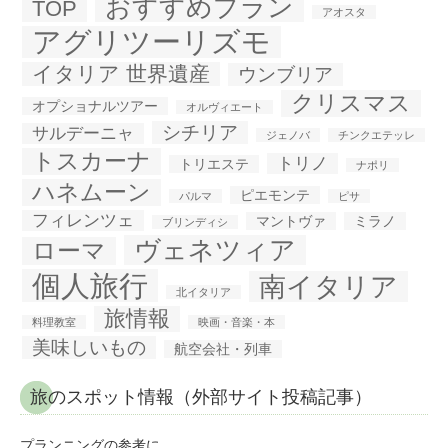
おすすめプラン
TOP
アオスタ
アグリツーリズモ
イタリア 世界遺産
ウンブリア
クリスマス
オプショナルツアー
オルヴィエート
シチリア
サルデーニャ
ジェノバ
チンクエテッレ
トスカーナ
トリノ
トリエステ
ナポリ
ハネムーン
ピエモンテ
パルマ
ピサ
フィレンツェ
マントヴァ
ミラノ
ブリンディシ
ヴェネツィア
ローマ
個人旅行
南イタリア
北イタリア
旅情報
料理教室
映画・音楽・本
美味しいもの
航空会社・列車
旅のスポット情報（外部サイト投稿記事）
プランニングの参考に…