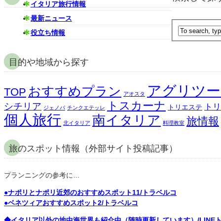
イタリア旅行情報
最新ニュース
役立ち情報
目的や地域から探す
アグリツー
おすすめプラン
TOP
アオスタ
トスカーナ
シチリア
トリ
トリエステ
ジェノバ
チンクエテッレ
個人旅行
南イタリア
旅情報
北イタリア
料理教室
旅のスポット情報（外部サイト投稿記事）
プランニングの参考に…
●ナポリとナポリ近郊のおすすめスポット11/トラベルコ
●ベネツィアおすすめスポット2/トラベルコ
◆イタリア以外の地中海世界も紹介中（随時更新しています）/LINEト