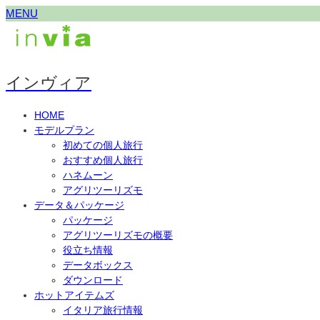
MENU
インヴィア
HOME
モデルプラン
初めての個人旅行
おすすめ個人旅行
ハネムーン
アグリツーリズモ
データ＆パッケージ
パッケージ
アグリツーリズモの概要
役立ち情報
データボックス
ダウンロード
ホットアイテムズ
イタリア旅行情報