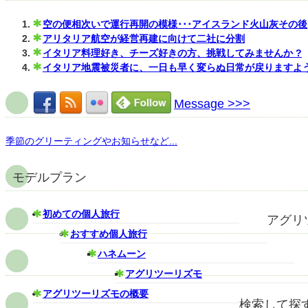
空の便相次いで運行再開の模様･･･アイスランド火山灰その後
アリタリア航空が経営再建に向けて二社に分割
イタリア料理好き、チーズ好きの方、挑戦してみませんか ?
イタリア地震被災者に、一日も早く変らぬ日常が戻りますよ
Message >>>
季節のグリーティングやお知らせなど...
モデルプラン
初めての個人旅行
アグリ
おすすめ個人旅行
ハネムーン
アグリツーリズモ
アグリツーリズモの概要
検索して探