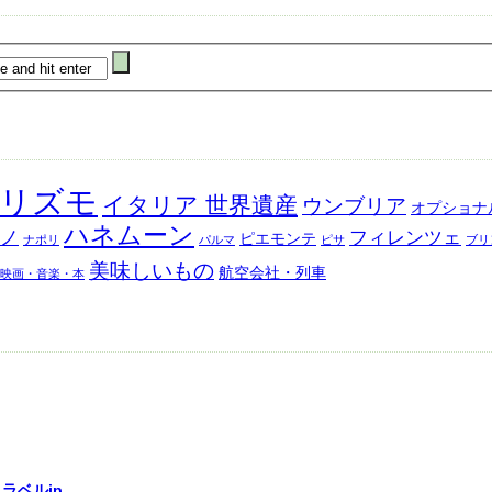
リズモ
イタリア 世界遺産
ウンブリア
オプショナ
ハネムーン
ノ
フィレンツェ
ピエモンテ
ナポリ
パルマ
ピサ
ブリ
美味しいもの
航空会社・列車
映画・音楽・本
ラベルjp