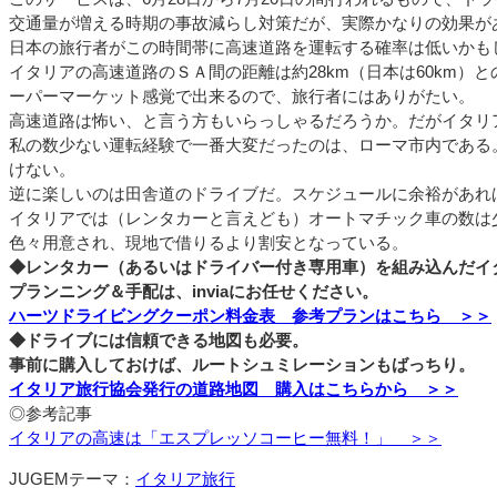
交通量が増える時期の事故減らし対策だが、実際かなりの効果が
日本の旅行者がこの時間帯に高速道路を運転する確率は低いかも
イタリアの高速道路のＳＡ間の距離は約28km（日本は60km
ーパーマーケット感覚で出来るので、旅行者にはありがたい。
高速道路は怖い、と言う方もいらっしゃるだろうか。だがイタリ
私の数少ない運転経験で一番大変だったのは、ローマ市内である
けない。
逆に楽しいのは田舎道のドライブだ。スケジュールに余裕があれ
イタリアでは（レンタカーと言えども）オートマチック車の数は
色々用意され、現地で借りるより割安となっている。
◆レンタカー（あるいはドライバー付き専用車）を組み込んだイ
プランニング＆手配は、inviaにお任せください。
ハーツドライビングクーポン料金表 参考プランはこちら ＞＞
◆ドライブには信頼できる地図も必要。
事前に購入しておけば、ルートシュミレーションもばっちり。
イタリア旅行協会発行の道路地図 購入はこちらから ＞＞
◎参考記事
イタリアの高速は「エスプレッソコーヒー無料！」 ＞＞
JUGEMテーマ：
イタリア旅行