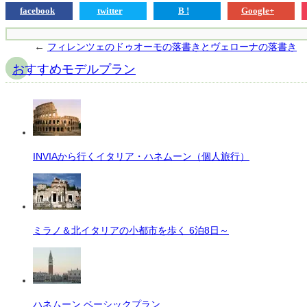
facebook
twitter
B !
Google+
←
フィレンツェのドゥオーモの落書きとヴェローナの落書き
おすすめモデルプラン
INVIAから行くイタリア・ハネムーン（個人旅行）
ミラノ＆北イタリアの小都市を歩く 6泊8日～
ハネムーン ベーシックプラン