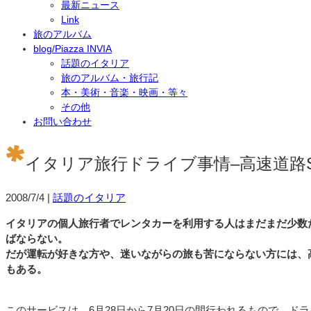
最新ニュース
Link
旅のアルバム
blog/Piazza INVIA
話題のイタリア
旅のアルバム・旅行記
本・美術・音楽・映画・等々
その他
お問い合わせ
イタリア旅行ドライブ事情–高速道路
2008/7/4
|
話題のイタリア
イタリアの個人旅行者でレンタカーを利用する人はまだまだ少数
ばならない。
だが運転が好きな方や、迷いながらの旅も苦にならない方には、
もある。
このサービスは、6月28日から7月20日の間行われるもので、