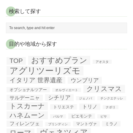
検索して探す
目的や地域から探す
おすすめプラン
TOP
アオスタ
アグリツーリズモ
イタリア 世界遺産
ウンブリア
クリスマス
オプショナルツアー
オルヴィエート
シチリア
サルデーニャ
ジェノバ
チンクエテッレ
トスカーナ
トリノ
トリエステ
ナポリ
ハネムーン
ピエモンテ
パルマ
ピサ
フィレンツェ
マントヴァ
ミラノ
ブリンディシ
ヴェネツィア
ローマ