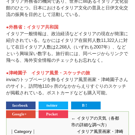
イタリア外務省の機関であり、世界に88あるイタリア文化会
館のひとつ。日本におけるイタリア文化の普及と日伊文化交
流の振興を目的として活動している。
●外務省：イタリア共和国
イタリア一般情報は、政治経済などイタリアの現在が簡潔に
紹介されている。なかにはイタリア在留邦人数11,322人に対
して在日イタリア人数は2,268人（いずれも2007年）、など
という興味深い数字も。旅行前には、同ページからリンクで
飛べる、海外安全情報のチェックもお忘れなく。
●津崎園子 イタリア風景・スケッチの旅
inviaのトップページを飾るイタリア風景画家・津崎園子さん
のサイト。訪問地110ヶ所のなかからえりすぐりのスケッチ
が掲載されている。ポストカードなども購入可能。
facebook
twitter
B !
Google+
Pocket
←
イタリアの天気（各都
市の詳細な調べ方）
｜
｜
Category
イタリア風景画家・津崎