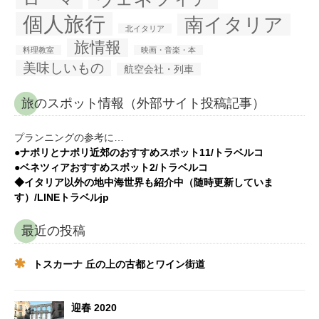
個人旅行
南イタリア
北イタリア
旅情報
料理教室
映画・音楽・本
美味しいもの
航空会社・列車
旅のスポット情報（外部サイト投稿記事）
プランニングの参考に…
●ナポリとナポリ近郊のおすすめスポット11/トラベルコ
●ベネツィアおすすめスポット2/トラベルコ
◆イタリア以外の地中海世界も紹介中（随時更新していま
す）/LINEトラベルjp
最近の投稿
トスカーナ 丘の上の古都とワイン街道
迎春 2020