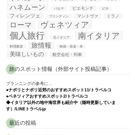
ハネムーン
ピエモンテ
パルマ
ピサ
フィレンツェ
マントヴァ
ミラノ
ブリンディシ
ヴェネツィア
ローマ
個人旅行
南イタリア
北イタリア
旅情報
料理教室
映画・音楽・本
美味しいもの
航空会社・列車
旅のスポット情報（外部サイト投稿記事）
プランニングの参考に…
●ナポリとナポリ近郊のおすすめスポット11/トラベルコ
●ベネツィアおすすめスポット2/トラベルコ
◆イタリア以外の地中海世界も紹介中（随時更新していま
す）/LINEトラベルjp
最近の投稿