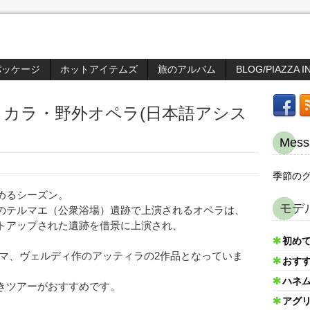
パッケージ
ホットアイテムズ
旅のアルバム
BLOG/PIAZZA I
カラ・野外オペラ(日本語アシス
Mess
季節のグ
めるシーズン。
モデ
のテルマエ（公衆浴場）遺跡で上演されるオペラは、
トアップされた遺跡を借景に上演され、
初め
ルマ、ヴェルディ作のアッティラの2作品となっていま
おす
ハネ
きツアーがおすすめです。
アグ