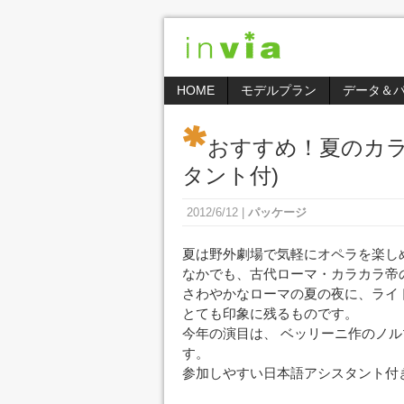
HOME
モデルプラン
データ＆
おすすめ！夏のカラ
タント付)
2012/6/12
|
パッケージ
夏は野外劇場で気軽にオペラを楽し
なかでも、古代ローマ・カラカラ帝
さわやかなローマの夏の夜に、ライ
とても印象に残るものです。
今年の演目は、 ベッリーニ作のノ
す。
参加しやすい日本語アシスタント付