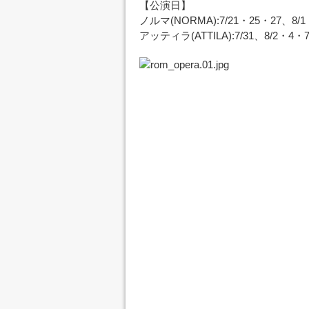
【公演日】
ノルマ(NORMA):7/21・25・27、8/
アッティラ(ATTILA):7/31、8/2・4・