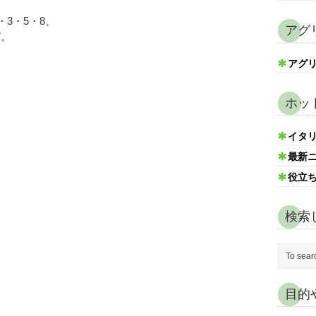
1・3・5・8、
アグ
7。
アグ
ホッ
イタ
最新
役立
検索
目的