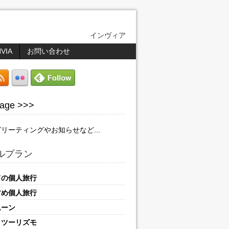
インヴィア
NVIA
お問い合わせ
age >>>
リーティングやお知らせなど...
ルプラン
ての個人旅行
すめ個人旅行
ムーン
リツーリズモ