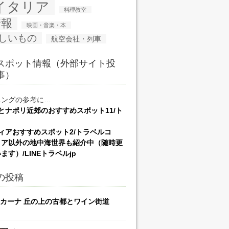
イタリア
料理教室
情報
映画・音楽・本
しいもの
航空会社・列車
スポット情報（外部サイト投
事）
ニングの参考に…
とナポリ近郊のおすすめスポット11/ト
コ
ィアおすすめスポット2/トラベルコ
リア以外の地中海世界も紹介中（随時更
ます）/LINEトラベルjp
の投稿
カーナ 丘の上の古都とワイン街道