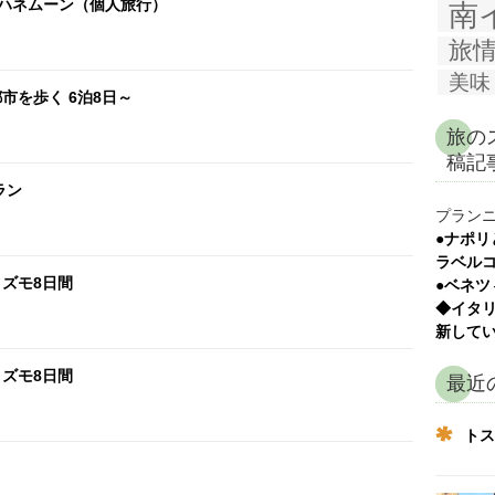
・ハネムーン（個人旅行）
南
旅
美味
市を歩く 6泊8日～
旅の
稿記
ラン
プラン
●ナポリ
ラベル
ズモ8日間
●ベネツ
◆イタ
新してい
ズモ8日間
最近
トス