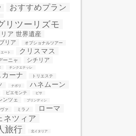
おすすめプラン
P
タ
グリツーリズモ
リア 世界遺産
ブリア
オプショナルツアー
クリスマス
ィエート
シチリア
デーニャ
バ
チンクエテッレ
スカーナ
トリエステ
ハネムーン
ノ
ナポリ
ピエモンテ
ピサ
レンツェ
ブリンディシ
ローマ
ヴァ
ミラノ
ェネツィア
人旅行
北イタリア