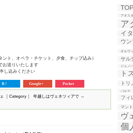
TO
アオス
ア
イタ
ウン
オルヴ
タント、オペラ・チケット、夕食、チップ込み）
サル
でお送りいたします
ジェノ
てお申し込みください
ト
トリ
B !
Google+
Pocket
パルマ
｜
｜
→
ェ
Category
年越しはヴェネツィアで
フィ
マント
ヴ
個